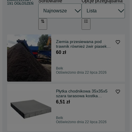
ZNALEŹLIŚMY
Sortowanie
Opcje przeglądania
191 OGŁOSZEŃ
Ziemia przesiewana pod
trawnik również żwir piasek
dolomit kliniec
60 zł
Bełk
Odświeżono dnia 22 lipca 2026
Płytka chodnikowa 35x35x5
szara tarasowa kostka
brukowa
6,51 zł
Bełk
Odświeżono dnia 22 lipca 2026