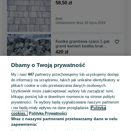
58,50 zł
Bełk
Odświeżono dnia 16 lipca 2026
Kostka granitowa szara 1 gat.
granit kamień kostka bruk
ogród podjazd
420 zł
Dbamy o Twoją prywatność
Żory
Odświeżono dnia 15 lipca 2026
My i nasi
447
partnerzy przechowujemy lub uzyskujemy dostęp
do informacji na urządzeniu, takich jak unikalne identyfikatory w
plikach cookie w celu przetwarzania danych osobowych.
Kostka granitowa szara 1 gat.
Użytkownik może zaakceptować wybory lub zarządzać nimi,
granit kamień kostka bruk
klikając poniżej lub w dowolnym momencie na stronie polityki
ogród podjazd
420 zł
prywatności. Te wybory będą sygnalizowane naszym partnerom
i nie będą miały wpływu na dane przeglądania.
Polityka
cookies,
Polityka Prywatności
Katowice, Bogucice
Wraz z naszymi partnerami przetwarzamy dane w celu
Odświeżono dnia 15 lipca 2026
zapewnienia: